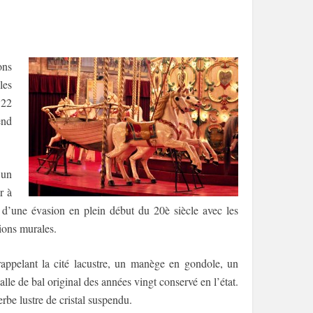
ons
les
522
end
 un
r à
 d’une évasion en plein début du 20è siècle avec les
tions murales.
 rappelant la cité lacustre, un manège en gondole, un
lle de bal original des années vingt conservé en l’état.
rbe lustre de cristal suspendu.