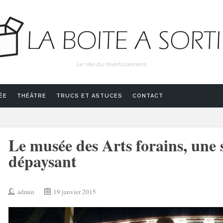
Le site du divertissement
ÉE
THÉÂTRE
TRUCS ET ASTUCES
CONTACT
Le musée des Arts forains, une so
dépaysant
admin
19 janvier 2015