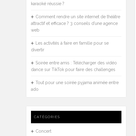
karaoké réussie ?
Comment rendre un site internet de théâtre
attractif et efficace ? 3 conseils d’une agence
web
Les activités à faire en famille pour se
divertir
Soirée entre amis : Télécharger des vidéo
dance sur TikTok pour faire des challenges
Tout pour une soirée pyjama animée entre
ado
CATÉGORIES
Concert