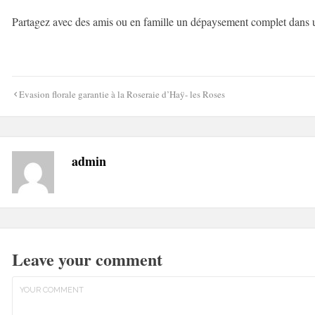
Partagez avec des amis ou en famille un dépaysement complet dans u
Navigation
Evasion florale garantie à la Roseraie d’Haÿ- les Roses
de
l’article
admin
Leave your comment