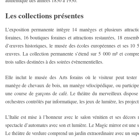
authentique des années 1850 à 1950.
Les collections présentes
L’exposition permanente intègre 14 manèges et plusieurs attracti
foraines, 16 boutiques foraines et attractions restaurées, 18 ensemb
d’œuvres historiques, le musée des écoles européennes et ses 10 
œuvres. La collection permanente s’étend sur 5 000 m² et compr
trois salles destinées à des soirées évènementielles.
Elle inclut le musée des Arts forains où le visiteur peut tester
manège de chevaux de bois, un manège vélocipédique, ou participe
une course de garçons de café. Le théâtre du merveilleux dispose
orchestres contrôlés par informatique, les jeux de lumière, les projec
L’Italie est mise à l’honneur avec le salon vénitien et ses décors
spectacle d’automates avec son et lumière. Le Magic mirror est une sa
Le théâtre de verdure comprend un jardin extraordinaire avec un supe